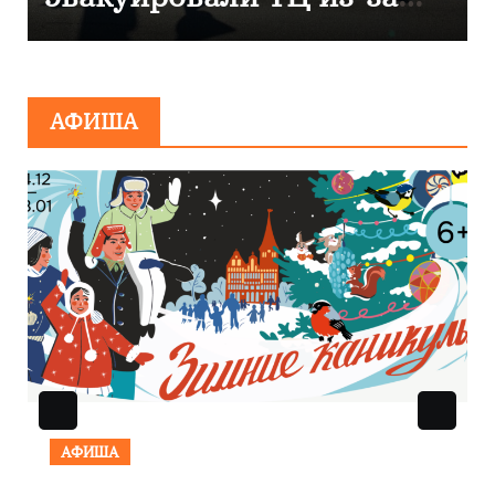
Янтарь»
АФИША
АФИША