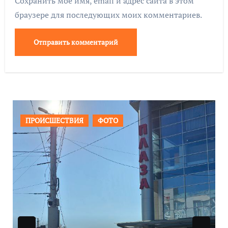
Сохранить моё имя, email и адрес сайта в этом
браузере для последующих моих комментариев.
СТВИЯ
ФОТО
ОБЩЕСТВО
Ф