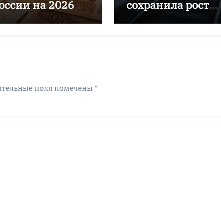
России на 2026
сохранила рост
д до 6–7%
перевозок с нача
года
ательные поля помечены
*