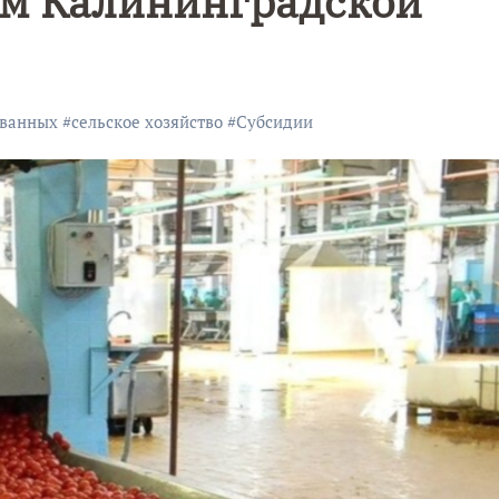
ям Калининградской
званных
#
сельское хозяйство
#
Субсидии
репорта
В
 в
Калининград
9
нинград
е отметили
П
80-летие
уировали
компании
з-за
«Россети