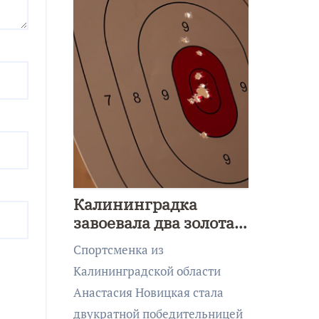
Калининградка
завоевала два золота
первенства Азии по
Спортсменка из
метанию ножа
Калининградской области
Анастасия Новицкая стала
двукратной победительницей