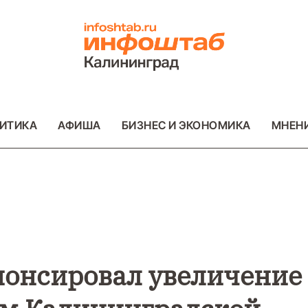
ИТИКА
АФИША
БИЗНЕС И ЭКОНОМИКА
МНЕН
ЕСТВИЯ
ФОТО
ОБЩЕСТВО
ФОТО
В
Ф
нонсировал увеличение