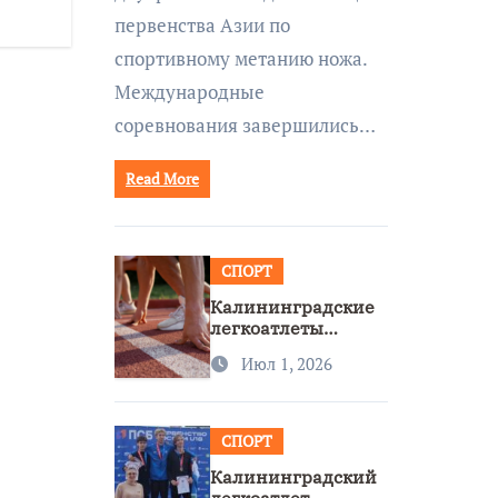
первенства Азии по
спортивному метанию ножа.
Международные
соревнования завершились…
Read More
СПОРТ
Калининградские
легкоатлеты
завоевали две
Июл 1, 2026
бронзы на
первенстве России
СПОРТ
Калининградский
легкоатлет