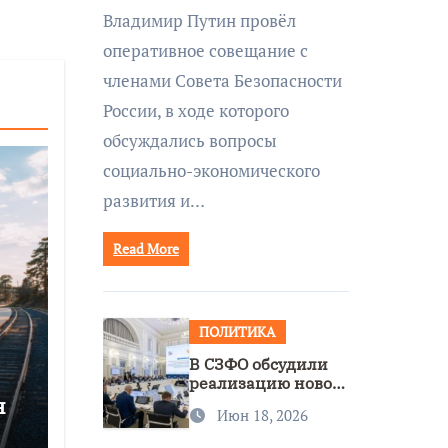
совещании Совбеза
Владимир Путин провёл
под руководством
оперативное совещание с
Путина
членами Совета Безопасности
России, в ходе которого
обсуждались вопросы
социально-экономического
развития и…
Read More
ПОЛИТИКА
В СЗФО обсудили
реализацию новой
я
стратегии
Июн 18, 2026
нацполитики