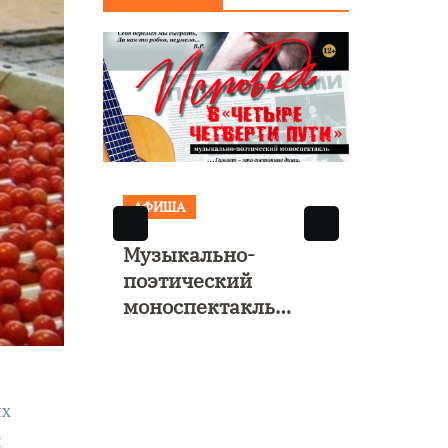
АФИША
АФИША
КУЛЬТУРА
ОБЩЕСТВО
Музыкально-
поэтический
Николай Патруш
моноспектакль
поддержал
«Исповедь в четыре
проведение в
четверти пути»
Калининграде
морского фестив
ых
«Открытое море»
ы