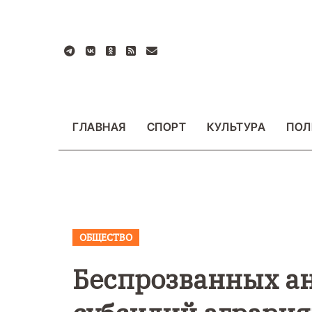
Перейти
к
содержанию
ГЛАВНАЯ
СПОРТ
КУЛЬТУРА
ПОЛ
ОБЩЕСТВО
БЩЕСТВО
ВАЖНОЕ
ОБЩЕСТВО
ПРОИСШ
ФОТО
Беспрозванных а