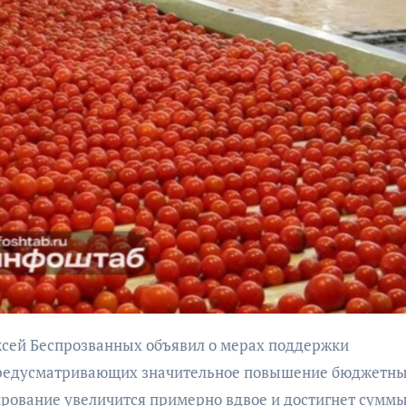
щения о
Янтарь»
ровании
АФИША
нграде
Выставка «Морской
естиваль
роман под парусом»
«Зимние
откроется 28 ноября
 на
в Калининграде
 предусматривающих значительное повышение бюджетн
дирование увеличится примерно вдвое и достигнет сумм