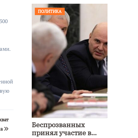
ПОЛИТИКА
300
ами.
енной
ивую
хват
Беспрозванных
на
принял участие в