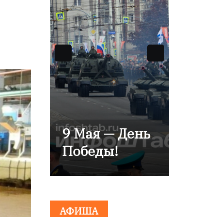
Уникальное
 Мая — День
северное
обеды!
сияние
запечатлели
над Балтикой
АФИША