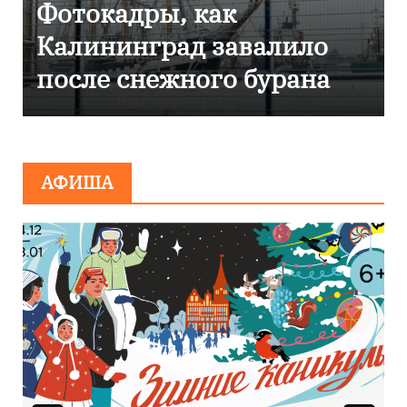
Фоторепортаж как в
Калининграде
эвакуировали ТЦ из-за
сообщения о
минировании
АФИША